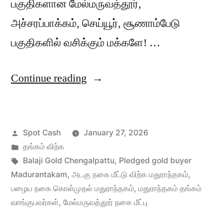
பகுதிகளான மேல்மருவத்தூர்,
அச்சரப்பாக்கம், செய்யூர், சூணாம்பேடு
பகுதிகளில் வசிக்கும் மக்களே! …
“மதுராந்தகத்தில்
Continue reading
அடகு
நகை
Posted
Spot Cash
January 27, 2026
மீட்டு
by
Posted
தங்கம் விற்க
விற்க”
in
Tags:
Balaji Gold Chengalpattu
,
Pledged gold buyer
Madurantakam
,
அடகு நகை மீட்டு விற்க மதுராந்தகம்
,
பழைய நகை கொள்முதல் மதுராந்தகம்
,
மதுராந்தகம் தங்கம்
வாங்குபவர்கள்
,
மேல்மருவத்தூர் நகை மீட்பு