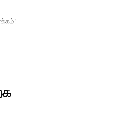
க்கம்!
்க