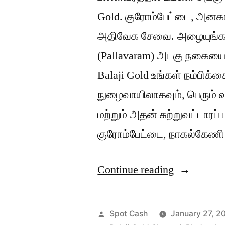
Gold. குரோம்பேட்டை, அனகாபு
அதிவேக சேவை. அழையுங்கள்:
(Pallavaram) அடகு நகையை 
Balaji Gold உங்கள் நம்பிக்
நுழைவாயிலாகவும், பெரும் 
மற்றும் அதன் சுற்றுவட்டாரப
குரோம்பேட்டை, நாகல்கேணி ப
“பல்லாவரத்
Continue reading
அடகு
நகை
Posted
Spot Cash
January 27, 2