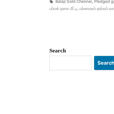
மீட்டு
by
Tags:
Balaji Gold Chennai
,
Pledged g
பம்மல் நகை மீட்பு
,
பல்லாவரம் தங்கம் வா
விற்க”
Search
Searc