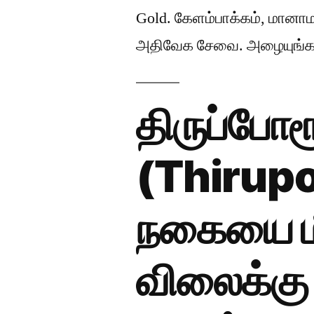
Gold. கேளம்பாக்கம், மானாம
அதிவேக சேவை. அழையுங்கள்
திருப்போரூ
(Thirupo
நகையை மீ
விலைக்கு 