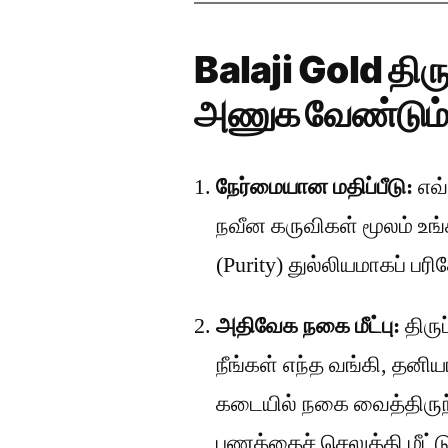
Balaji Gold திர
அணுக வேண்டும
நேர்மையான மதிப்பீடு:
எவ்
நவீன கருவிகள் மூலம் உ
(Purity) துல்லியமாகப் பரி
அதிவேக நகை மீட்பு:
திரு
நீங்கள் எந்த வங்கி, தனி
கடையில் நகை வைத்திருந்
பணத்தைச் செலுத்தி மீட்ட