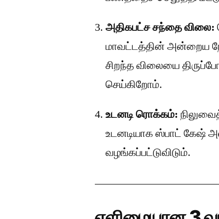
அதிகபட்ச சந்தை விலை:
மாவட்டத்தின் அன்றைய ந
சிறந்த விலையை திருப்போர
செய்கிறோம்.
உடனடி ரொக்கம்:
நிலுவை
உடனடியாக ஸ்பாட் கேஷ் அ
வழங்கப்பட்டுவிடும்.
எளிமையான 3 வ