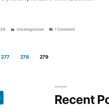
Posted
on
026
Uncategorized
1 Comment
in
Hello
world!
277
278
279
Recent P
h