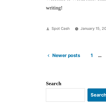
writing!
Posted
Spot Cash
January 15, 2
by
Newer posts
1
…
Posts
pagination
Search
Searc