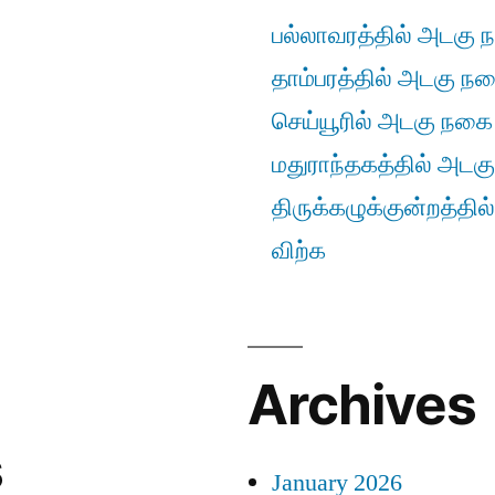
பல்லாவரத்தில் அடகு ந
தாம்பரத்தில் அடகு நகை
செய்யூரில் அடகு நகை ம
மதுராந்தகத்தில் அடகு
திருக்கழுக்குன்றத்தில
விற்க
Archives
s
January 2026