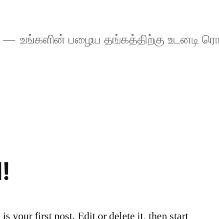
உங்களின் பழைய தங்கத்திற்கு உடனடி ரொ
!
your first post. Edit or delete it, then start