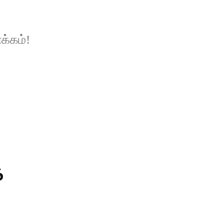
க்கம்!
க