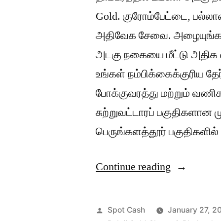
Gold. குரோம்பேட்டை, பல்லாவ
அதிவேக சேவை. அழையுங்கள்:
அடகு நகையை மீட்டு அதிக வ
உங்கள் நம்பிக்கைக்குரிய த
போக்குவரத்து மற்றும் வணி
சுற்றுவட்டாரப் பகுதிகளான ம
பெருங்களத்தூர் பகுதிகளில்
“தாம்பரத்தி
Continue reading
அடகு
நகை
Posted
Spot Cash
January 27, 2