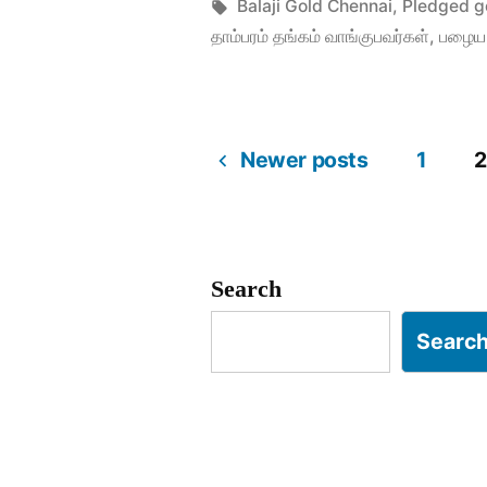
மீட்டு
by
Tags:
Balaji Gold Chennai
,
Pledged g
தாம்பரம் தங்கம் வாங்குபவர்கள்
,
பழைய 
விற்க”
Newer posts
1
2
Posts
pagination
Search
Searc