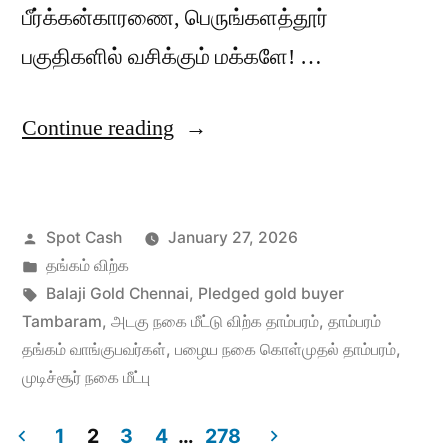
பீர்க்கன்காரணை, பெருங்களத்தூர்
பகுதிகளில் வசிக்கும் மக்களே! …
“தாம்பரத்தில்
Continue reading
அடகு
நகை
Posted
Spot Cash
January 27, 2026
மீட்டு
by
Posted
தங்கம் விற்க
விற்க”
in
Tags:
Balaji Gold Chennai
,
Pledged gold buyer
Tambaram
,
அடகு நகை மீட்டு விற்க தாம்பரம்
,
தாம்பரம்
தங்கம் வாங்குபவர்கள்
,
பழைய நகை கொள்முதல் தாம்பரம்
,
முடிச்சூர் நகை மீட்பு
1
2
3
4
…
278