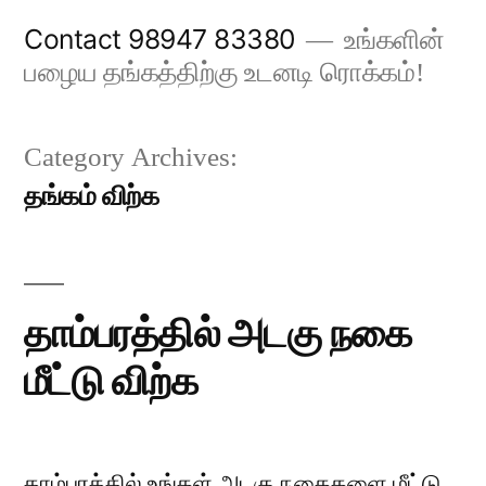
Skip
Contact 98947 83380
உங்களின்
to
பழைய தங்கத்திற்கு உடனடி ரொக்கம்!
content
Category Archives:
தங்கம் விற்க
தாம்பரத்தில் அடகு நகை
மீட்டு விற்க
தாம்பரத்தில் உங்கள் அடகு நகைகளை மீட்டு